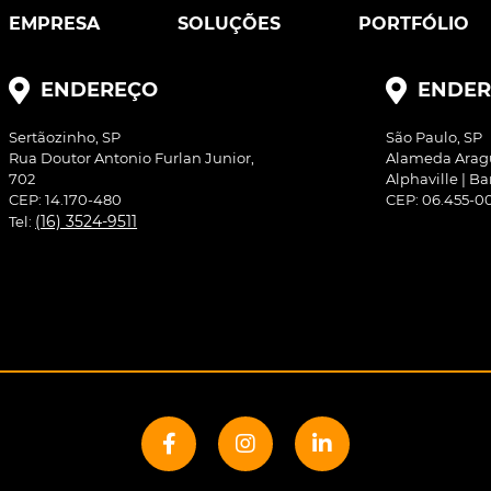
EMPRESA
SOLUÇÕES
PORTFÓLIO
ENDEREÇO
ENDER
Sertãozinho, SP
São Paulo, SP
Rua Doutor Antonio Furlan Junior,
Alameda Aragua
702
Alphaville | Ba
CEP: 14.170-480
CEP: 06.455-0
(16) 3524-9511
Tel: