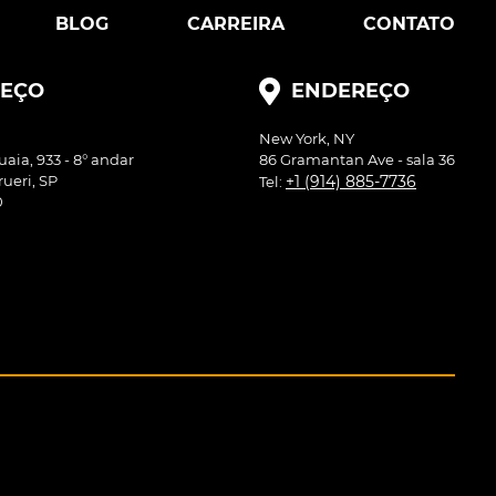
BLOG
CARREIRA
CONTATO
EÇO
ENDEREÇO
New York, NY
ia, 933 - 8° andar
86 Gramantan Ave - sala 36
rueri, SP
+1 (914) 885-7736
Tel:
0